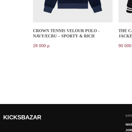
CROWN TENNIS VELOUR POLO -
THE C
КАТАЛОГ
KICKSBAZAR
NAVY/ECRU – SPORTY & RICH
JACKE
NIKE
RICH
28 000
р.
90 000
JORDAN
ADIDAS
SKIMS
KHY
NEW BALANCE
ВСЕ БРЕНДЫ
ИП Даниелян Тигран Араикович
ОГНИП 321774600144801
ИНН 773398988994
© 2025 kicksbazar. Все права защищены.
Политика обраб