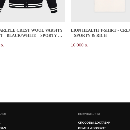
ARLYLE CREST WOOL VARSITY
LION HEALTH T-SHIRT - CR
ПОКУПАТЕЛЯМ
T - BLACK/WHITE – SPORTY &
– SPORTY & RICH
СПОСОБЫ ДОСТАВКИ
р.
16 000
р.
ОБМЕН И ВОЗВРАТ
ОПЛАТА
КОНСЬЕРЖ СЕРВИС
ОТЗЫВЫ КЛИЕНТОВ
ОТВЕТЫ НА ВОПРОСЫ
БЛОГ
отки персональных данных
Согласие на обработку персональных данных