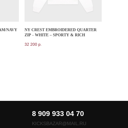
EAM/NAVY
NY CREST EMBROIDERED QUARTER
8 909 933 04 70
ZIP - WHITE – SPORTY & RICH
KICKSBAZAR@MAIL.RU
32 200
р.
*проект Meta Platforms Inc.,
деятельность которой запрещена в РФ
Публичная оферта