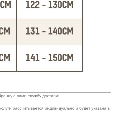
бранную вами службу доставки.
слуги рассчитывается индивидуально и будет указана в