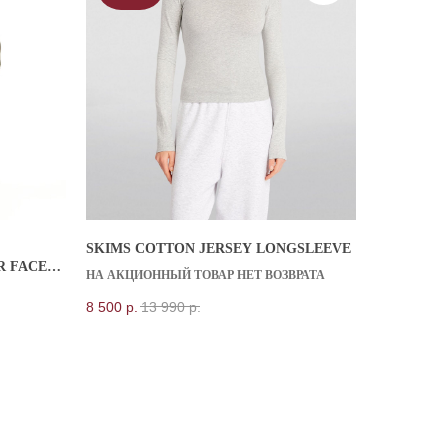
8 909 933 04 70
KICKSBAZAR@MAIL.RU
SKIMS COTTON JERSEY LONGSLEEVE
R FACE
НА АКЦИОННЫЙ ТОВАР НЕТ ВОЗВРАТА
8 500
р.
13 990
р.
*проект Meta Platforms Inc.,
деятельность которой запрещена в РФ
Публичная оферта