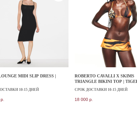
ПОКУПАТЕЛЯМ
СПОСОБЫ ДОСТАВКИ
ОБМЕН И ВОЗВРАТ
ОПЛАТА
КОНСЬЕРЖ СЕРВИС
LOUNGE MIDI SLIP DRESS |
ROBERTO CAVALLI X SKIMS
ОТЗЫВЫ КЛИЕНТОВ
TRIANGLE BIKINI TOP | TIGE
ОТВЕТЫ НА ВОПРОСЫ
PRINT | SKIMS
ОСТАВКИ 10-15 ДНЕЙ
СРОК ДОСТАВКИ 10-15 ДНЕЙ
БЛОГ
р.
18 000
р.
отки персональных данных
Согласие на обработку персональных данных