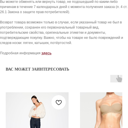
Вы можете обменять или вернуть товар, не подошедший по каким-либо
KHY
ОТЗЫВЫ КЛИЕНТОВ
причинам в течение 7 календарных дней с момента получения заказа (п. 4 ст.
NEW BALANCE
ОТВЕТЫ НА ВОПРОСЫ
26.1 Закона о защите прав потребителей).
ВСЕ БРЕНДЫ
БЛОГ
Возврат товара возможен только в случае, если указанный товар не был в
употреблении, сохранен его первоначальный товарный вид,
8 909 933 04 70
потребительские свойства, оригинальные этикетки и документы,
подтверждающие покупку. Важно, чтобы на товаре не было повреждений и
KICKSBAZAR@MAIL.RU
следов носки: пятен, катышек, потёртостей.
Подробная информация
здесь
*проект Meta Platforms Inc., деятельность
которой запрещена в РФ
ВАС МОЖЕТ ЗАИНТЕРЕСОВАТЬ
ИП Даниелян Тигран Араикович
ОГНИП 321774600144801
ИНН 773398988994
Политика обработки персональных данных
Согласие на обработку персональных данных
Публичная оферта
© 2025 kicksbazar. Все права защищены.