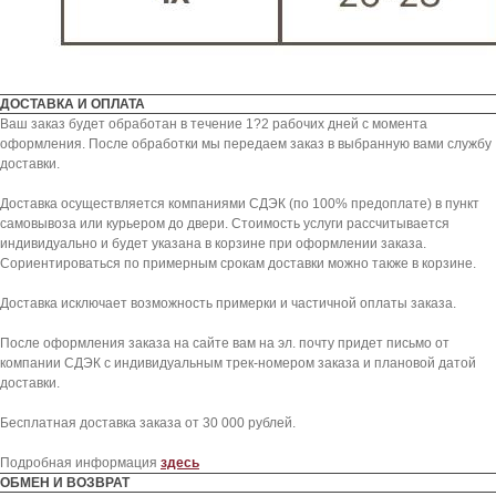
ДОСТАВКА И ОПЛАТА
Ваш заказ будет обработан в течение 1?2 рабочих дней с момента
оформления. После обработки мы передаем заказ в выбранную вами службу
доставки.
Доставка осуществляется компаниями СДЭК (по 100% предоплате) в пункт
самовывоза или курьером до двери. Стоимость услуги рассчитывается
индивидуально и будет указана в корзине при оформлении заказа.
Сориентироваться по примерным срокам доставки можно также в корзине.
Доставка исключает возможность примерки и частичной оплаты заказа.
KICKSBAZAR
После оформления заказа на сайте вам на эл. почту придет письмо от
компании СДЭК с индивидуальным трек-номером заказа и плановой датой
КАТАЛОГ
ПОКУПАТЕЛЯМ
доставки.
NIKE
СПОСОБЫ ДОСТАВКИ
Бесплатная доставка заказа от 30 000 рублей.
JORDAN
ОБМЕН И ВОЗВРАТ
ADIDAS
ОПЛАТА
Подробная информация
здесь
ОБМЕН И ВОЗВРАТ
SKIMS
КОНСЬЕРЖ СЕРВИС