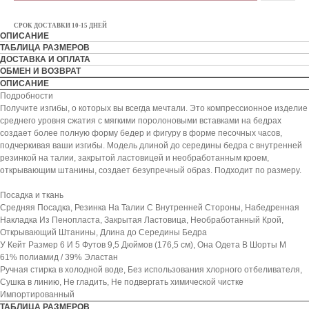
СРОК ДОСТАВКИ 10-15 ДНЕЙ
ОПИСАНИЕ
ТАБЛИЦА РАЗМЕРОВ
ДОСТАВКА И ОПЛАТА
ОБМЕН И ВОЗВРАТ
ОПИСАНИЕ
Подробности
Получите изгибы, о которых вы всегда мечтали. Это компрессионное изделие
среднего уровня сжатия с мягкими поролоновыми вставками на бедрах
создает более полную форму бедер и фигуру в форме песочных часов,
подчеркивая ваши изгибы. Модель длиной до середины бедра с внутренней
резинкой на талии, закрытой ластовицей и необработанным кроем,
открывающим штанины, создает безупречный образ. Подходит по размеру.
Посадка и ткань
Средняя Посадка, Резинка На Талии С Внутренней Стороны, Набедренная
Накладка Из Пенопласта, Закрытая Ластовица, Необработанный Крой,
Открывающий Штанины, Длина до Середины Бедра
У Кейт Размер 6 И 5 Футов 9,5 Дюймов (176,5 см), Она Одета В Шорты M
61% полиамид / 39% Эластан
Ручная стирка в холодной воде, Без использования хлорного отбеливателя,
Сушка в линию, Не гладить, Не подвергать химической чистке
Импортированный
ТАБЛИЦА РАЗМЕРОВ