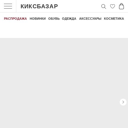
КИКСБАЗАР
РАСПРОДАЖА
НОВИНКИ
ОБУВЬ
ОДЕЖДА
АКСЕССУАРЫ
КОСМЕТИКА
 000 РУБЛЕЙ
БЕСПЛАТНАЯ ДОСТАВКА ЗАКАЗА ОТ 30 000 РУБЛЕЙ
БЕСПЛАТНАЯ ДО