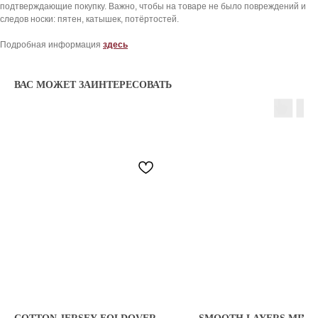
подтверждающие покупку. Важно, чтобы на товаре не было повреждений и
8 909 933 04 70
следов носки: пятен, катышек, потёртостей.
KICKSBAZAR@MAIL.RU
Подробная информация
здесь
*проект Meta Platforms Inc., деятельность
ВАС МОЖЕТ ЗАИНТЕРЕСОВАТЬ
которой запрещена в РФ
ИП Даниелян Тигран Араикович
ОГНИП 321774600144801
ИНН 773398988994
Политика обработки персональных данных
Согласие на обработку персональных данных
Публичная оферта
© 2025 kicksbazar. Все права защищены.