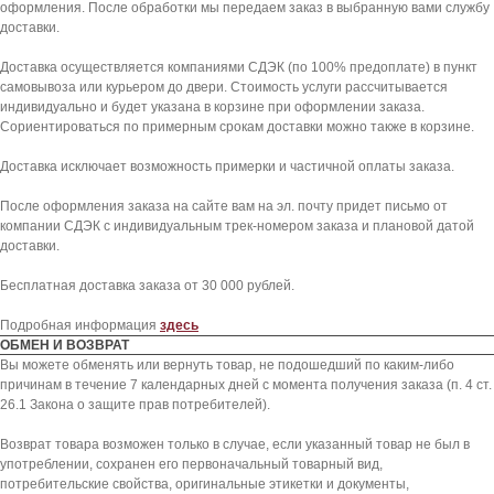
оформления. После обработки мы передаем заказ в выбранную вами службу
доставки.
Доставка осуществляется компаниями СДЭК (по 100% предоплате) в пункт
самовывоза или курьером до двери. Стоимость услуги рассчитывается
индивидуально и будет указана в корзине при оформлении заказа.
Сориентироваться по примерным срокам доставки можно также в корзине.
Доставка исключает возможность примерки и частичной оплаты заказа.
После оформления заказа на сайте вам на эл. почту придет письмо от
KICKSBAZAR
компании СДЭК с индивидуальным трек-номером заказа и плановой датой
доставки.
КАТАЛОГ
ПОКУПАТЕЛЯМ
Бесплатная доставка заказа от 30 000 рублей.
NIKE
СПОСОБЫ ДОСТАВКИ
Подробная информация
здесь
JORDAN
ОБМЕН И ВОЗВРАТ
ОБМЕН И ВОЗВРАТ
ADIDAS
ОПЛАТА
Вы можете обменять или вернуть товар, не подошедший по каким-либо
причинам в течение 7 календарных дней с момента получения заказа (п. 4 ст.
SKIMS
КОНСЬЕРЖ СЕРВИС
26.1 Закона о защите прав потребителей).
KHY
ОТЗЫВЫ КЛИЕНТОВ
NEW BALANCE
ОТВЕТЫ НА ВОПРОСЫ
Возврат товара возможен только в случае, если указанный товар не был в
употреблении, сохранен его первоначальный товарный вид,
ВСЕ БРЕНДЫ
БЛОГ
потребительские свойства, оригинальные этикетки и документы,