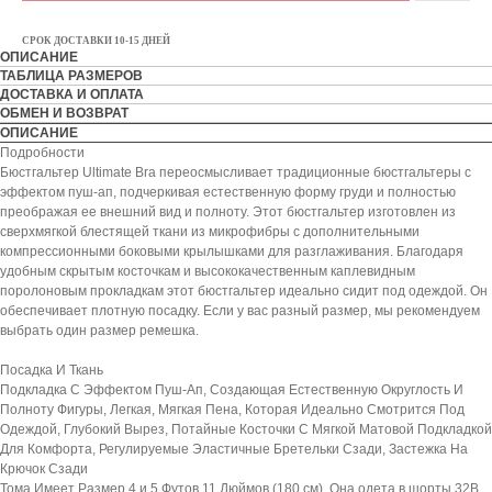
СРОК ДОСТАВКИ 10-15 ДНЕЙ
ОПИСАНИЕ
ТАБЛИЦА РАЗМЕРОВ
ДОСТАВКА И ОПЛАТА
ОБМЕН И ВОЗВРАТ
ОПИСАНИЕ
Подробности
Бюстгальтер Ultimate Bra переосмысливает традиционные бюстгальтеры с
эффектом пуш-ап, подчеркивая естественную форму груди и полностью
преображая ее внешний вид и полноту. Этот бюстгальтер изготовлен из
сверхмягкой блестящей ткани из микрофибры с дополнительными
компрессионными боковыми крылышками для разглаживания. Благодаря
удобным скрытым косточкам и высококачественным каплевидным
поролоновым прокладкам этот бюстгальтер идеально сидит под одеждой. Он
обеспечивает плотную посадку. Если у вас разный размер, мы рекомендуем
выбрать один размер ремешка.
Посадка И Ткань
Подкладка С Эффектом Пуш-Ап, Создающая Естественную Округлость И
Полноту Фигуры, Легкая, Мягкая Пена, Которая Идеально Смотрится Под
Одеждой, Глубокий Вырез, Потайные Косточки С Мягкой Матовой Подкладкой
Для Комфорта, Регулируемые Эластичные Бретельки Сзади, Застежка На
Крючок Сзади
Тома Имеет Размер 4 и 5 Футов 11 Дюймов (180 см), Она одета в шорты 32B