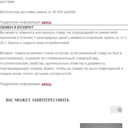
доставки.
JORDAN
ОБМЕН И ВОЗВРАТ
Бесплатная доставка заказа от 30 000 рублей.
ADIDAS
ОПЛАТА
SKIMS
КОНСЬЕРЖ СЕРВИС
Подробная информация
здесь
KHY
ОТЗЫВЫ КЛИЕНТОВ
ОБМЕН И ВОЗВРАТ
Вы можете обменять или вернуть товар, не подошедший по каким-либо
NEW BALANCE
ОТВЕТЫ НА ВОПРОСЫ
причинам в течение 7 календарных дней с момента получения заказа (п. 4 ст.
ВСЕ БРЕНДЫ
БЛОГ
26.1 Закона о защите прав потребителей).
Возврат товара возможен только в случае, если указанный товар не был в
8 909 933 04 70
употреблении, сохранен его первоначальный товарный вид,
KICKSBAZAR@MAIL.RU
потребительские свойства, оригинальные этикетки и документы,
подтверждающие покупку. Важно, чтобы на товаре не было повреждений и
следов носки: пятен, катышек, потёртостей.
*проект Meta Platforms Inc., деятельность
которой запрещена в РФ
Подробная информация
здесь
ИП Даниелян Тигран Араикович
ОГНИП 321774600144801
ВАС МОЖЕТ ЗАИНТЕРЕСОВАТЬ
ИНН 773398988994
Политика обработки персональных данных