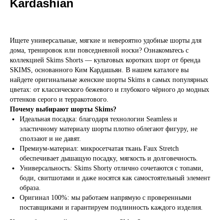
Kardashian
Ищете универсальные, мягкие и невероятно удобные шорты для
дома, тренировок или повседневной носки? Ознакомьтесь с
коллекцией Skims Shorts — культовых коротких шорт от бренда
SKIMS, основанного Ким Кардашьян. В нашем каталоге вы
найдете оригинальные женские шорты Skims в самых популярных
цветах: от классического бежевого и глубокого чёрного до модных
оттенков серого и терракотового.
Почему выбирают шорты Skims?
Идеальная посадка: благодаря технологии Seamless и
эластичному материалу шорты плотно облегают фигуру, не
сползают и не давят.
→
Премиум-материал: микросетчатая ткань Faux Stretch
ИНДИВИДУАЛЬНЫЙ ЗАКАЗ
обеспечивает дышащую посадку, мягкость и долговечность.
Универсальность: Skims Shorty отлично сочетаются с топами,
боди, свитшотами и даже носятся как самостоятельный элемент
образа.
Оригинал 100%: мы работаем напрямую с проверенными
поставщиками и гарантируем подлинность каждого изделия.
В КАТАЛОГЕ НЕТ