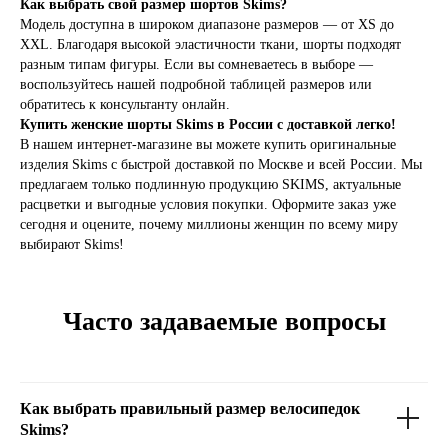
Как выбрать свой размер шортов Skims?
НУЖНОЙ МОДЕЛИ?
Модель доступна в широком диапазоне размеров — от XS до
XXL. Благодаря высокой эластичности ткани, шорты подходят
Выберите удобный способ, чтобы совершить
индивидуальный заказ нужной модели.
разным типам фигуры. Если вы сомневаетесь в выборе —
воспользуйтесь нашей подробной таблицей размеров или
СДЕЛАТЬ ИНДИВИДУАЛЬНЫЙ ЗАКАЗ
обратитесь к консультанту онлайн.
Купить женские шорты Skims в России с доставкой легко!
В нашем интернет-магазине вы можете купить оригинальные
изделия Skims с быстрой доставкой по Москве и всей России. Мы
предлагаем только подлинную продукцию SKIMS, актуальные
KICKSBAZAR
расцветки и выгодные условия покупки. Оформите заказ уже
сегодня и оцените, почему миллионы женщин по всему миру
выбирают Skims!
КАТАЛОГ
ПОКУПАТЕЛЯМ
NIKE
СПОСОБЫ ДОСТАВКИ
JORDAN
ОБМЕН И ВОЗВРАТ
Часто задаваемые вопросы
ADIDAS
ОПЛАТА
SKIMS
КОНСЬЕРЖ СЕРВИС
KHY
ОТЗЫВЫ КЛИЕНТОВ
NEW BALANCE
ОТВЕТЫ НА ВОПРОСЫ
Как выбрать правильный размер велосипедок
ВСЕ БРЕНДЫ
БЛОГ
Skims?