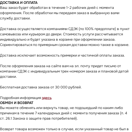
ДОСТАВКА И ОПЛАТА
Ваш заказ будет обработан в течение 1−2 рабочих дней с момента
оформления. После обработки мы передаем заказ в выбранную вами
службу доставки.
Доставка осуществляется компаниями СДЭК (по 100% предоплате) в пункт
самовывоза или курьером до двери. Стоимость услуги рассчитывается
индивидуально и будет указана в корзине при оформлении заказа.
Сориентироваться по примерным срокам доставки можно также в корзине.
Доставка исключает возможность примерки и частичной оплаты заказа.
После оформления заказа на сайте вам на эл. почту придет письмо от
компании СДЭК с индивидуальным трек-номером заказа и плановой датой
доставки.
KICKSBAZAR
Бесплатная доставка заказа от 30 000 рублей.
Подробная информация
здесь
КАТАЛОГ
ПОКУПАТЕЛЯМ
ОБМЕН И ВОЗВРАТ
NIKE
СПОСОБЫ ДОСТАВКИ
Вы можете обменять или вернуть товар, не подошедший по каким-либо
JORDAN
ОБМЕН И ВОЗВРАТ
причинам в течение 7 календарных дней с момента получения заказа (п. 4
ст. 26.1 Закона о защите прав потребителей).
ADIDAS
ОПЛАТА
SKIMS
КОНСЬЕРЖ СЕРВИС
Возврат товара возможен только в случае, если указанный товар не был в