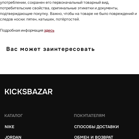
KHY
ОТЗЫВЫ КЛИЕНТОВ
употреблении, сохранен его первоначальный товарный вид,
потребительские свойства, оригинальные этикетки и документы,
NEW BALANCE
ОТВЕТЫ НА ВОПРОСЫ
подтверждающие покупку. Важно, чтобы на товаре не было повреждений и
ВСЕ БРЕНДЫ
БЛОГ
следов носки: пятен, катышек, потёртостей.
Подробная информация
здесь
8 909 933 04 70
KICKSBAZAR@MAIL.RU
Вас может заинтересовать
*проект Meta Platforms Inc., деятельность
которой запрещена в РФ
ИП Даниелян Тигран Араикович
ОГНИП 321774600144801
ИНН 773398988994
Политика обработки персональных данных
Согласие на обработку персональных данных
Публичная оферта
© 2025 kicksbazar. Все права защищены.