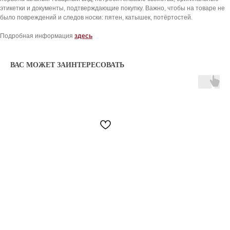
ADIDAS
ОПЛАТА
этикетки и документы, подтверждающие покупку. Важно, чтобы на товаре не
было повреждений и следов носки: пятен, катышек, потёртостей.
SKIMS
КОНСЬЕРЖ СЕРВИС
KHY
ОТЗЫВЫ КЛИЕНТОВ
Подробная информация
здесь
NEW BALANCE
ОТВЕТЫ НА ВОПРОСЫ
ВСЕ БРЕНДЫ
БЛОГ
ВАС МОЖЕТ ЗАИНТЕРЕСОВАТЬ
8 909 933 04 70
KICKSBAZAR@MAIL.RU
*проект Meta Platforms Inc., деятельность
которой запрещена в РФ
ИП Даниелян Тигран Араикович
ОГНИП 321774600144801
ИНН 773398988994
Политика обработки персональных данных
Согласие на обработку персональных данных
Публичная оферта