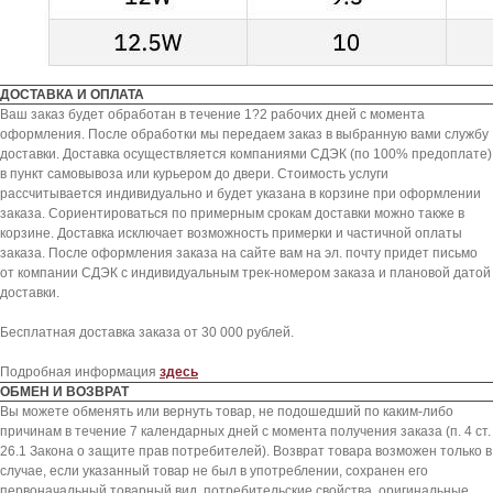
ДОСТАВКА И ОПЛАТА
Ваш заказ будет обработан в течение 1?2 рабочих дней с момента
оформления. После обработки мы передаем заказ в выбранную вами службу
доставки. Доставка осуществляется компаниями СДЭК (по 100% предоплате)
в пункт самовывоза или курьером до двери. Стоимость услуги
рассчитывается индивидуально и будет указана в корзине при оформлении
заказа. Сориентироваться по примерным срокам доставки можно также в
корзине. Доставка исключает возможность примерки и частичной оплаты
заказа. После оформления заказа на сайте вам на эл. почту придет письмо
от компании СДЭК с индивидуальным трек-номером заказа и плановой датой
доставки.
Бесплатная доставка заказа от 30 000 рублей.
KICKSBAZAR
Подробная информация
здесь
ОБМЕН И ВОЗВРАТ
Вы можете обменять или вернуть товар, не подошедший по каким-либо
КАТАЛОГ
ПОКУПАТЕЛЯМ
причинам в течение 7 календарных дней с момента получения заказа (п. 4 ст.
26.1 Закона о защите прав потребителей). Возврат товара возможен только в
NIKE
СПОСОБЫ ДОСТАВКИ
случае, если указанный товар не был в употреблении, сохранен его
JORDAN
ОБМЕН И ВОЗВРАТ
первоначальный товарный вид, потребительские свойства, оригинальные