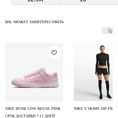
KICKSBAZAR@MAIL.RU
*проект Meta Platforms Inc., деятельность
ВАС МОЖЕТ ЗАИНТЕРЕСОВАТЬ
которой запрещена в РФ
ИП Даниелян Тигран Араикович
ОГНИП 321774600144801
ИНН 773398988994
Политика обработки персональных данных
Согласие на обработку персональных данных
Публичная оферта
© 2025 kicksbazar. Все права защищены.
NIKE DUNK LOW REGAL PINK
NIKE X SKIMS ZIP FRO
СРОК ДОСТАВКИ 7-12 ДНЕЙ