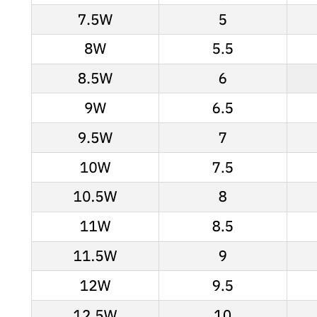
KICKSBAZAR
КАТАЛОГ
ПОКУПАТЕЛЯМ
NIKE
СПОСОБЫ ДОСТАВКИ
JORDAN
ОБМЕН И ВОЗВРАТ
ADIDAS
ОПЛАТА
SKIMS
КОНСЬЕРЖ СЕРВИС
KHY
ОТЗЫВЫ КЛИЕНТОВ
NEW BALANCE
ОТВЕТЫ НА ВОПРОСЫ
ВСЕ БРЕНДЫ
БЛОГ
8 909 933 04 70