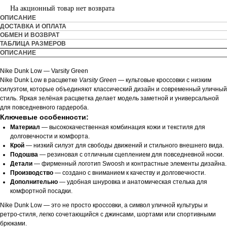
На акционный товар нет возврата
ОПИСАНИЕ
ДОСТАВКА И ОПЛАТА
ОБМЕН И ВОЗВРАТ
ТАБЛИЦА РАЗМЕРОВ
ОПИСАНИЕ
Nike Dunk Low — Varsity Green
Nike Dunk Low в расцветке
Varsity Green
— культовые кроссовки с низким
силуэтом, которые объединяют классический дизайн и современный уличный
стиль. Яркая зелёная расцветка делает модель заметной и универсальной
для повседневного гардероба.
Ключевые особенности:
Материал
— высококачественная комбинация кожи и текстиля для
долговечности и комфорта.
Крой
— низкий силуэт для свободы движений и стильного внешнего вида.
Подошва
— резиновая с отличным сцеплением для повседневной носки.
Детали
— фирменный логотип Swoosh и контрастные элементы дизайна.
Производство
— создано с вниманием к качеству и долговечности.
Дополнительно
— удобная шнуровка и анатомическая стелька для
комфортной посадки.
Nike Dunk Low — это не просто кроссовки, а символ уличной культуры и
ретро-стиля, легко сочетающийся с джинсами, шортами или спортивными
брюками.