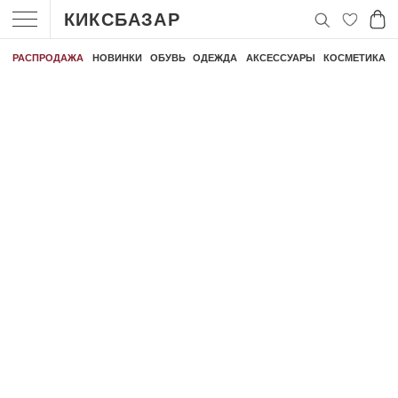
КИКСБАЗАР
РАСПРОДАЖА
НОВИНКИ
ОБУВЬ
ОДЕЖДА
АКСЕССУАРЫ
КОСМЕТИКА
 30 000 РУБЛЕЙ
БЕСПЛАТНАЯ ДОСТАВКА ЗАКАЗА ОТ 30 000 РУБЛЕЙ
БЕСПЛАТНАЯ