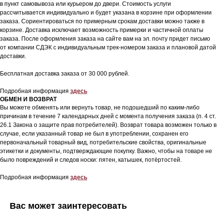
в пункт самовывоза или курьером до двери. Стоимость услуги
ADIDAS
ОПЛАТА
рассчитывается индивидуально и будет указана в корзине при оформлении
заказа. Сориентироваться по примерным срокам доставки можно также в
SKIMS
КОНСЬЕРЖ СЕРВИС
корзине. Доставка исключает возможность примерки и частичной оплаты
KHY
ОТЗЫВЫ КЛИЕНТОВ
заказа. После оформления заказа на сайте вам на эл. почту придет письмо
NEW BALANCE
ОТВЕТЫ НА ВОПРОСЫ
от компании СДЭК с индивидуальным трек-номером заказа и плановой датой
доставки.
ВСЕ БРЕНДЫ
БЛОГ
Бесплатная доставка заказа от 30 000 рублей.
8 909 933 04 70
Подробная информация
здесь
KICKSBAZAR@MAIL.RU
ОБМЕН И ВОЗВРАТ
Вы можете обменять или вернуть товар, не подошедший по каким-либо
причинам в течение 7 календарных дней с момента получения заказа (п. 4 ст.
*проект Meta Platforms Inc., деятельность
26.1 Закона о защите прав потребителей). Возврат товара возможен только в
которой запрещена в РФ
случае, если указанный товар не был в употреблении, сохранен его
первоначальный товарный вид, потребительские свойства, оригинальные
этикетки и документы, подтверждающие покупку. Важно, чтобы на товаре не
ИП Даниелян Тигран Араикович
ОГНИП 321774600144801
было повреждений и следов носки: пятен, катышек, потёртостей.
ИНН 773398988994
Подробная информация
здесь
Политика обработки персональных данных
Вас может заинтересовать
Согласие на обработку персональных данных