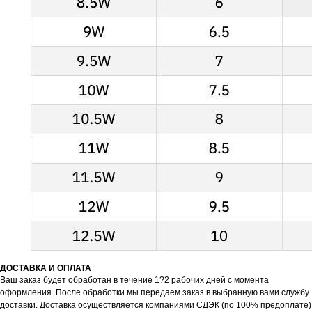
KICKSBAZAR
ДОСТАВКА И ОПЛАТА
КАТАЛОГ
ПОКУПАТЕЛЯМ
Ваш заказ будет обработан в течение 1?2 рабочих дней с момента
оформления. После обработки мы передаем заказ в выбранную вами службу
NIKE
СПОСОБЫ ДОСТАВКИ
доставки. Доставка осуществляется компаниями СДЭК (по 100% предоплате)
JORDAN
ОБМЕН И ВОЗВРАТ