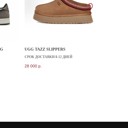
OG
UGG TAZZ SLIPPERS
8 909 933 04 70
СРОК ДОСТАВКИ 8-12 ДНЕЙ
KICKSBAZAR@MAIL.RU
28 000
р.
*проект Meta Platforms Inc.,
деятельность которой запрещена в РФ
Публичная оферта