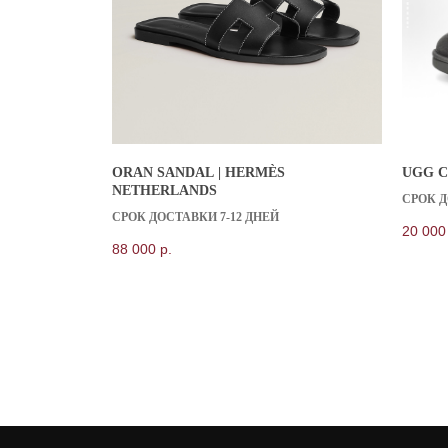
ORAN SANDAL | HERMÈS
UGG C
КАТАЛОГ
KICKSBAZAR
NETHERLANDS
СРОК Д
NIKE
СРОК ДОСТАВКИ 7-12 ДНЕЙ
JORDAN
20 000
ADIDAS
88 000
р.
SKIMS
KHY
NEW BALANCE
ВСЕ БРЕНДЫ
ИП Даниелян Тигран Араикович
ОГНИП 321774600144801
ИНН 773398988994
© 2025 kicksbazar. Все права защищены.
Политика обраб