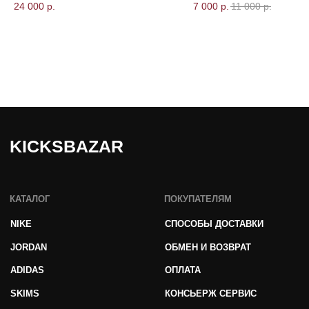
*проект Meta Platforms Inc., деятельность
24 000
р.
7 000
р.
11 000
р.
которой запрещена в РФ
ИП Даниелян Тигран Араикович
ОГНИП 321774600144801
ИНН 773398988994
Политика обработки персональных данных
Согласие на обработку персональных данных
Публичная оферта
© 2025 kicksbazar. Все права защищены.