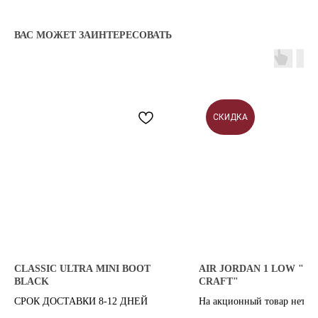
ВАС МОЖЕТ ЗАИНТЕРЕСОВАТЬ
KICKSBAZAR
КАТАЛОГ
ПОКУПАТЕЛЯМ
СКИДКА
NIKE
СПОСОБЫ ДОСТАВКИ
JORDAN
ОБМЕН И ВОЗВРАТ
ADIDAS
ОПЛАТА
SKIMS
КОНСЬЕРЖ СЕРВИС
KHY
ОТЗЫВЫ КЛИЕНТОВ
NEW BALANCE
ОТВЕТЫ НА ВОПРОСЫ
ВСЕ БРЕНДЫ
БЛОГ
8 909 933 04 70
CLASSIC ULTRA MINI BOOT
AIR JORDAN 1 LOW "SE
KICKSBAZAR@MAIL.RU
BLACK
CRAFT"
СРОК ДОСТАВКИ 8-12 ДНЕЙ
На акционный товар нет во